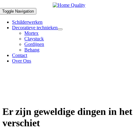
Skip
to
Toggle Navigation
content
Schilderwerken
Decoratieve technieken
Mortex
Claystuck
Gordijnen
Behang
Contact
Over Ons
Er zijn geweldige dingen in het
verschiet